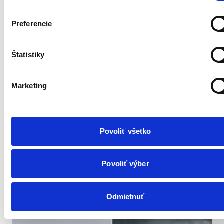
Preferencie
Štatistiky
Marketing
Is your project ready for
Povoliť všetko
implementation? 7 questions to
check
Povoliť výber
Odmietnuť