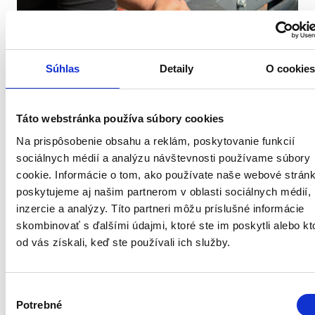
Súhlas
Detaily
O cookie
Táto webstránka používa súbory cookies
When Technology Isn’t Enough: Why
Na prispôsobenie obsahu a reklám, poskytovanie funkcií
Complex Technological Solutions
sociálnych médií a analýzu návštevnosti používame súbory
Require Systems Thinking
cookie. Informácie o tom, ako používate naše webové stránk
poskytujeme aj našim partnerom v oblasti sociálnych médií,
inzercie a analýzy. Títo partneri môžu príslušné informácie
skombinovať s ďalšími údajmi, ktoré ste im poskytli alebo kt
od vás získali, keď ste používali ich služby.
Výber
Potrebné
súhlasu