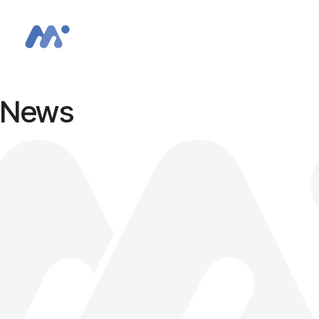
EN
SK
News