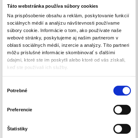
Táto webstránka používa súbory cookies
Silné tímy vznikajú z malých vecí
Na prispôsobenie obsahu a reklám, poskytovanie funkcií
V prostredí, kde sa pracuje na inovatívnych
sociálnych médií a analýzu návštevnosti používame
riešeniach a vyvíjajú sa systémy s globálnym
súbory cookie. Informácie o tom, ako používate naše
dopadom, je ľahké zabudnúť na človeka. V Mobility &
webové stránky, poskytujeme aj našim partnerom v
Innovation Production sa o to snažíme
neprísť.
oblasti sociálnych médií, inzercie a analýzy. Títo partneri
Podpora medzi kolegami, otvorenosť a zmysluplná
môžu príslušné informácie skombinovať s ďalšími
komunikácia
je pre nás rovnako dôležitá ako kvalita
údajmi, ktoré ste im poskytli alebo ktoré od vás získali,
našich produktov.
keď ste používali ich služby.
Výber
Potrebné
súhlasu
Preferencie
Štatistiky