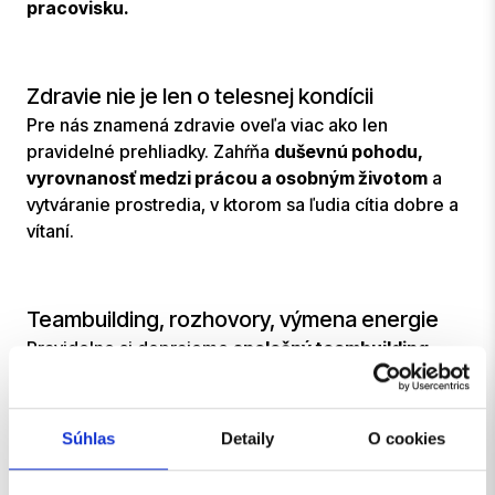
pracovisku.
Zdravie nie je len o telesnej kondícii
Pre nás znamená zdravie oveľa viac ako len
pravidelné prehliadky. Zahŕňa
duševnú pohodu,
vyrovnanosť medzi prácou a osobným životom
a
vytváranie prostredia, v ktorom sa ľudia cítia dobre a
vítaní.
Teambuilding, rozhovory, výmena energie
Pravidelne si doprajeme
spoločný teambuilding
,
zastavíme sa na kávu a trochu sa porozprávame
mimo pracovných tabuliek. Možno to znie
jednoducho, ale
práve tie obyčajné momenty
Súhlas
Detaily
O cookies
vytvárajú zdravé vzťahy aj firemnú kultúru.