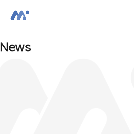
EN
SK
News