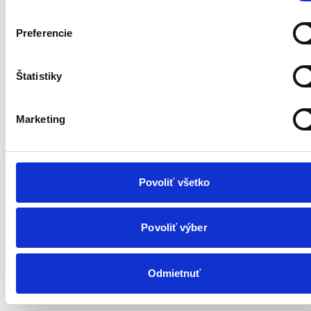
Preferencie
Štatistiky
Marketing
Is your project ready for
Povoliť všetko
implementation? 7 questions to
check
Povoliť výber
Odmietnuť