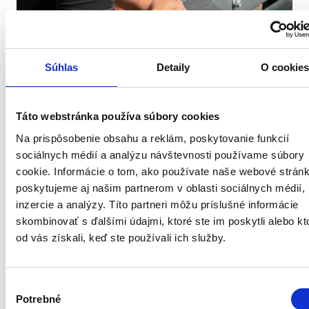
Súhlas
Detaily
O cookie
Táto webstránka používa súbory cookies
When Technology Isn’t Enough: Why
Na prispôsobenie obsahu a reklám, poskytovanie funkcií
Complex Technological Solutions
sociálnych médií a analýzu návštevnosti používame súbory
Require Systems Thinking
cookie. Informácie o tom, ako používate naše webové stránk
poskytujeme aj našim partnerom v oblasti sociálnych médií,
inzercie a analýzy. Títo partneri môžu príslušné informácie
skombinovať s ďalšími údajmi, ktoré ste im poskytli alebo kt
od vás získali, keď ste používali ich služby.
Výber
Potrebné
súhlasu